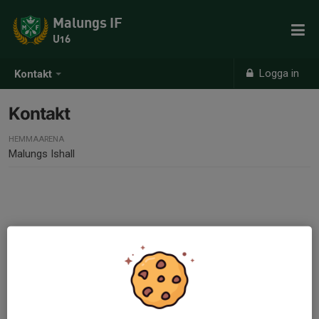
Malungs IF
U16
Logga in
Kontakt
Kontakt
HEMMAARENA
Malungs Ishall