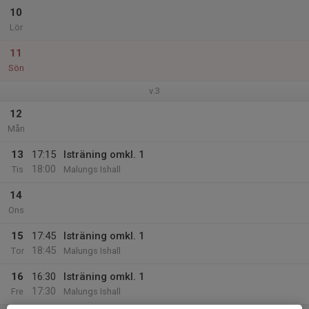
10
Lör
11
Sön
v.3
12
Mån
13
17:15
Isträning omkl. 1
18:00
Tis
Malungs Ishall
14
Ons
15
17:45
Isträning omkl. 1
18:45
Tor
Malungs Ishall
16
16:30
Isträning omkl. 1
17:30
Fre
Malungs Ishall