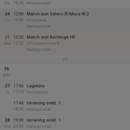
16:45
Fre
Malungs Ishall
24
12:00
Match mot Säters IF/Mora IK:2
14:00
Lör
U16 Dalarna
Malungs Ishall
25
10:30
Match mot Borlänge HF
12:30
Sön
U15 Dalarna Forts B
Malungs Ishall
v.5
26
Mån
27
17:00
Lagmöte
17:15
Tis
Teorirummet
17:45
Isträning omkl. 1
18:45
Malungs Ishall
28
19:00
Isträning omkl. 1
20:00
Ons
Malungs Ishall