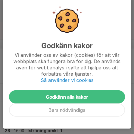
17
12:00
Match mot Borlänge HF
14:00
Lör
U16 Dalarna
Borlänge Ishall
18
Sön
Godkänn kakor
v.4
19
Vi använder oss av kakor (cookies) för att vår
Mån
webbplats ska fungera bra för dig. De används
även för webbanalys i syfte att hjälpa oss att
20
17:15
Isträning omkl. 1
förbättra våra tjänster.
18:00
Tis
Malungs Ishall
Så använder vi cookies
21
17:15
Isträning omkl. 1
18:00
Ons
Malungs Ishall
Godkänn alla kakor
22
18:00
Match mot Älvdalens HK
Bara nödvändiga
20:00
Tor
U15 Dalarna Forts B
Älvdalens Ishall
23
16:00
Isträning omkl. 1