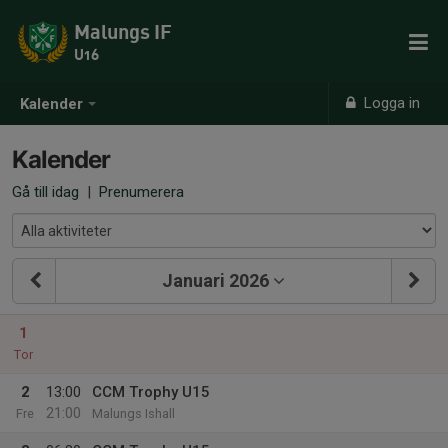
Malungs IF
U16
Logga in
Kalender
Kalender
Gå till idag
|
Prenumerera
Januari 2026
1
Tor
2
13:00
CCM Trophy U15
21:00
Fre
Malungs Ishall