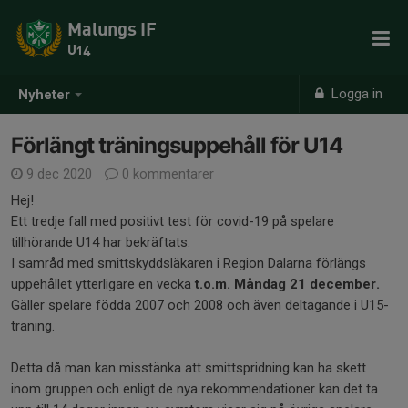
Malungs IF
U14
Logga in
Nyheter
Förlängt träningsuppehåll för U14
9 dec 2020
0 kommentarer
Hej!
Ett tredje fall med positivt test för covid-19 på spelare
tillhörande U14 har bekräftats.
I samråd med smittskyddsläkaren i Region Dalarna förlängs
uppehållet ytterligare en vecka
t.o.m. Måndag 21 december.
Gäller spelare födda 2007 och 2008 och även deltagande i U15-
träning.
Detta då man kan misstänka att smittspridning kan ha skett
inom gruppen och enligt de nya rekommendationer kan det ta