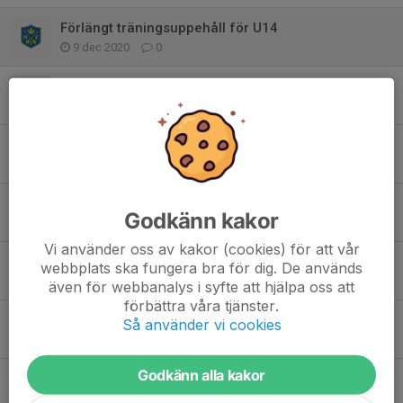
Förlängt träningsuppehåll för U14
9 dec 2020
0
Hockeysäsongen avslutas nu!
16 mar 2020
1
Sista bortamatchen!!!!!
8 mar 2019
0
FBK-LHC!!!
Godkänn kakor
16 feb 2019
0
Vi använder oss av kakor (cookies) för att vår
Bra publikstöd inför dagens drabbning i Furudal!!
webbplats ska fungera bra för dig. De används
12 jan 2019
0
även för webbanalys i syfte att hjälpa oss att
förbättra våra tjänster.
U-13 bjöd hemmapubliken på målkalas!
Så använder vi cookies
15 dec 2018
0
Godkänn alla kakor
U-13 slog Falun borta med 1-7.
8 dec 2018
0