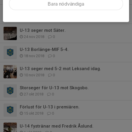
Bara nödvändiga
U-13 njuter av segerns sötma!
1 dec 2018
0
U-13 seger mot Säter.
24 nov 2018
0
U-13 Borlänge-MIF 5-4.
18 nov 2018
0
U-13 seger med 5-2 mot Leksand idag.
10 nov 2018
0
Storseger för U-13 mot Skogsbo.
27 okt 2018
0
Förlust för U-13 i premiären.
15 okt 2018
0
U-14 fystränar med Fredrik Åslund.