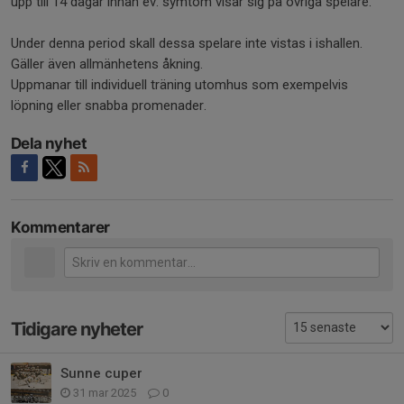
upp till 14 dagar innan ev. symtom visar sig på övriga spelare.
Under denna period skall dessa spelare inte vistas i ishallen.
Gäller även allmänhetens åkning.
Uppmanar till individuell träning utomhus som exempelvis
löpning eller snabba promenader.
Dela nyhet
Kommentarer
Tidigare nyheter
Sunne cuper
31 mar 2025
0