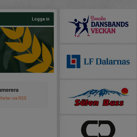
Logga in
umerera
heter via RSS