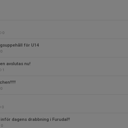
0
ngsuppehåll för U14
0
n avslutas nu!
1
hen!!!!!
0
0
 inför dagens drabbning i Furudal!!
0