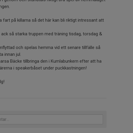
ingen.
fart på killarna så det här kan bli riktigt intressant att
n ack så starka truppen med träning tisdag, torsdag &
lyttad och spelas hemma vid ett senare tillfälle så
 innan jul.
rsa Bäcke tillbringa den i Kumlabunkern efter att ha
ärerna i speakerbåset under puckkastningen!
lg!