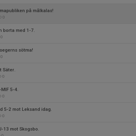
mapubliken på målkalas!
0
n borta med 1-7.
0
 segerns sötma!
0
 Säter.
0
-MIF 5-4.
0
d 5-2 mot Leksand idag.
0
 U-13 mot Skogsbo.
0