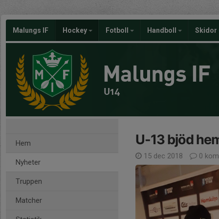
Malungs IF
Hockey
Fotboll
Handboll
Skidor
Malungs IF
U14
U-13 bjöd he
Hem
15 dec 2018
0 kom
Nyheter
Truppen
Matcher