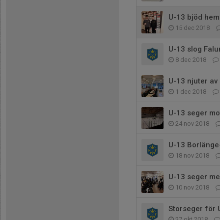
U-13 bjöd hem
15 dec 2018
U-13 slog Falu
8 dec 2018
U-13 njuter av
1 dec 2018
U-13 seger mot
24 nov 2018
U-13 Borlänge
18 nov 2018
U-13 seger me
10 nov 2018
Storseger för
27 okt 2018