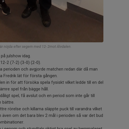
r nöjda efter segern med 12- 2mot Älvdalen.
på julshow idag.
12-2 (7-2) (3-0) (2-0).
rsta perioden och avgjorde matchen redan där då man
sa Fredrik lät för första gången.
n in för att försöka spela fysiskt vilket ledde till en del
sämre spel från bägge håll.
ligt spel, få avslut och en period som inte går till
 bättre.
tre rörelse och killarna släppte puck till varandra vilket
ch även om det bara blev 2 mål i perioden så var det bud
ombinationer.
i genom och stundtals riktigt bra spel av hemmalaget