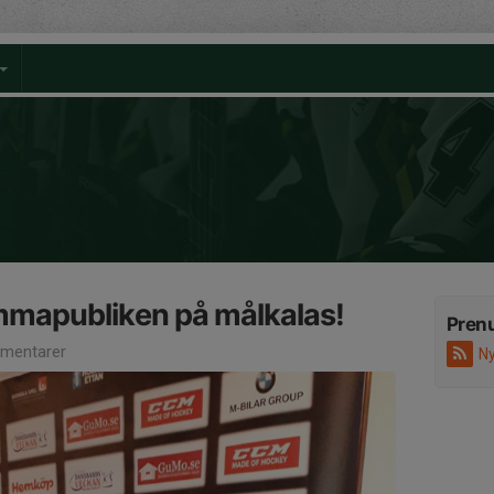
mmapubliken på målkalas!
Pren
mentarer
Ny