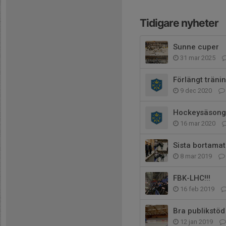
Tidigare nyheter
Sunne cuper
31 mar 2025
Förlängt träni
9 dec 2020
Hockeysäsonge
16 mar 2020
Sista bortamatc
8 mar 2019
FBK-LHC!!!
16 feb 2019
Bra publikstöd
12 jan 2019