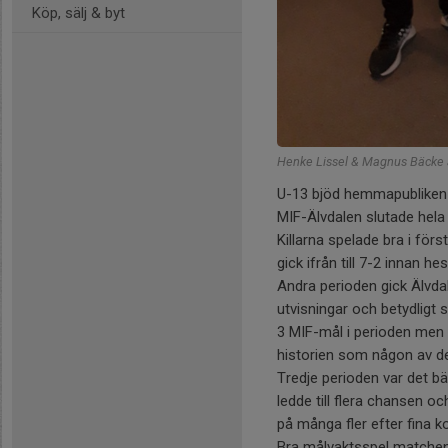
Köp, sälj & byt
Henke Lissel & Magnus Bäcke ä
U-13 bjöd hemmapubliken 
MIF-Älvdalen slutade hela 
Killarna spelade bra i fö
gick ifrån till 7-2 innan he
Andra perioden gick Älvdale
utvisningar och betydligt 
3 MIF-mål i perioden men då
historien som någon av de
Tredje perioden var det bät
ledde till flera chansen o
på många fler efter fina k
Bra målvaktsspel matchen 