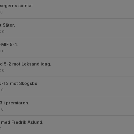
 segerns sötma!
0
 Säter.
0
-MIF 5-4.
0
d 5-2 mot Leksand idag.
0
 U-13 mot Skogsbo.
0
3 i premiären.
0
 med Fredrik Åslund.
0