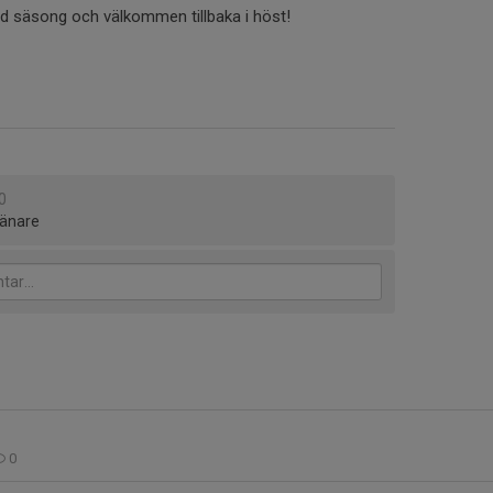
d säsong och välkommen tillbaka i höst!
0
tränare
0