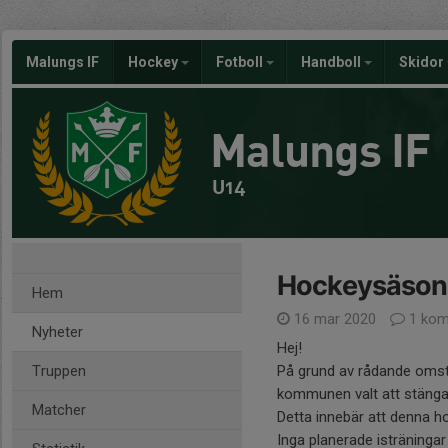
Malungs IF
Hockey
Fotboll
Handboll
Skidor
Malungs IF
U14
Hockeysäsong
Hem
16 mar 2020
1 kom
Nyheter
Hej!
Truppen
På grund av rådande omst
kommunen valt att stänga 
Matcher
Detta innebär att denna
Inga planerade isträning