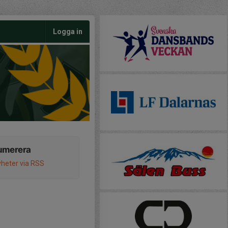
Logga in
umerera
heter via RSS