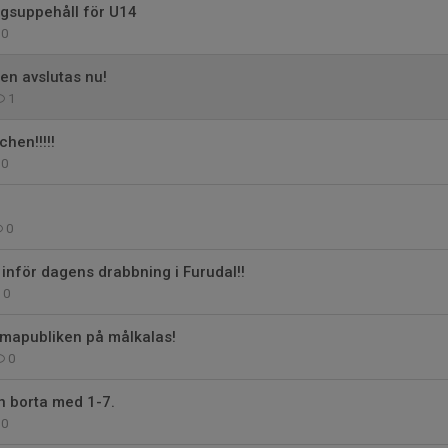
ngsuppehåll för U14
0
n avslutas nu!
1
hen!!!!!
0
0
 inför dagens drabbning i Furudal!!
0
mapubliken på målkalas!
0
n borta med 1-7.
0