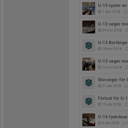
U-13 njuter av
1 dec 2018
U-13 seger mot
24 nov 2018
U-13 Borlänge
18 nov 2018
U-13 seger me
10 nov 2018
Storseger för
27 okt 2018
Förlust för U-1
15 okt 2018
U-14 fystränar
6 okt 2018