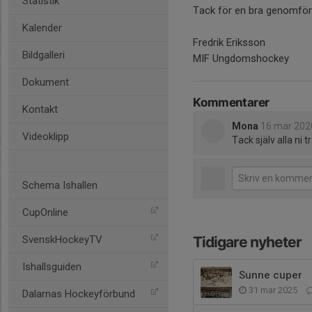
Statistik
Tack för en bra genomför
Kalender
Fredrik Eriksson
Bildgalleri
MIF Ungdomshockey
Dokument
Kommentarer
Kontakt
Mona
16 mar 202
Videoklipp
Tack själv alla ni 
Schema Ishallen
CupOnline
SvenskHockeyTV
Tidigare nyheter
Ishallsguiden
Sunne cuper
31 mar 2025
Dalarnas Hockeyförbund