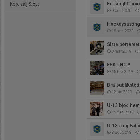
Förlängt träni
Köp, sälj & byt
9 dec 2020
Hockeysäsonge
16 mar 2020
Sista bortamatc
8 mar 2019
FBK-LHC!!!
16 feb 2019
Bra publikstöd
12 jan 2019
U-13 bjöd hem
15 dec 2018
U-13 slog Falu
8 dec 2018