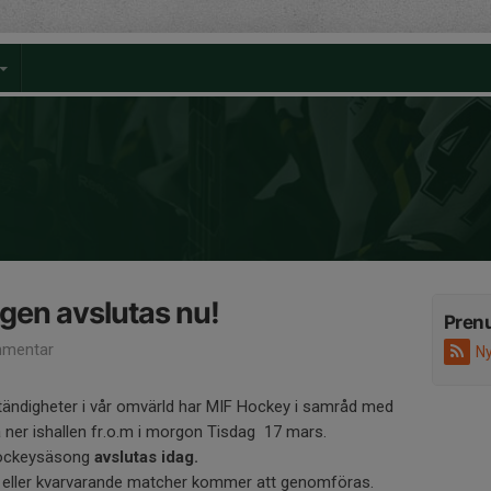
en avslutas nu!
Pren
mentar
Ny
ändigheter i vår omvärld har MIF Hockey i samråd med
ner ishallen fr.o.m i morgon Tisdag 17 mars.
 hockeysäsong
avslutas idag.
ar eller kvarvarande matcher kommer att genomföras.