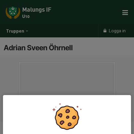
Malungs IF
U10
Logga in
Truppen
Adrian Sveen Öhrnell
Ålder
9 år