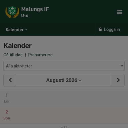
Malungs IF
U10
Logga in
Kalender
Kalender
Gå till idag
|
Prenumerera
Augusti 2026
1
Lör
2
Sön
v.32