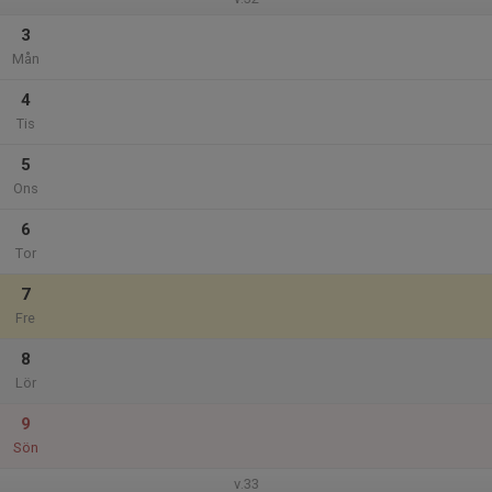
3
Mån
4
Tis
5
Ons
6
Tor
7
Fre
8
Lör
9
Sön
v.33