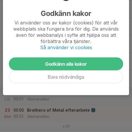
17
Godkänn kakor
Mån
Vi använder oss av kakor (cookies) för att vår
18
webbplats ska fungera bra för dig. De används
Tis
även för webbanalys i syfte att hjälpa oss att
19
förbättra våra tjänster.
Så använder vi cookies
Ons
20
16:00
Brothers of Metal
Godkänn alla kakor
00:00
Tor
Skinnarvallen
21
00:00
Brothers of Metal
Bara nödvändiga
00:01
Fre
Skinnarvallen
22
00:00
Brothers of Metal
00:01
Lör
Skinnarvallen
23
00:00
Brothers of Metal efterarbete
00:01
Sön
Skinnarvallen
v.35