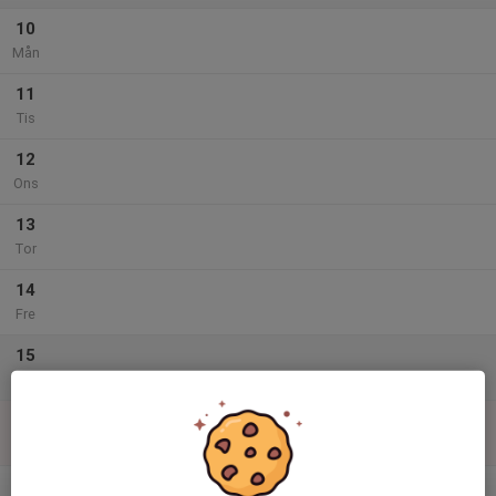
10
Mån
11
Tis
12
Ons
13
Tor
14
Fre
15
Lör
16
Sön
v.34