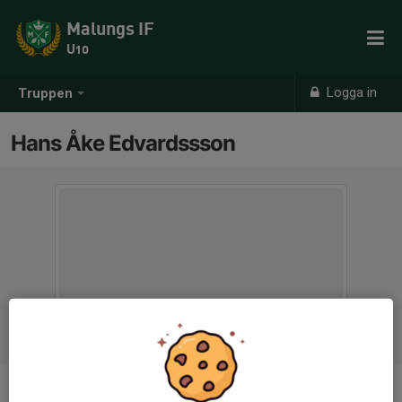
Malungs IF
U10
Logga in
Truppen
Hans Åke Edvardssson
Titel
Tränare U10