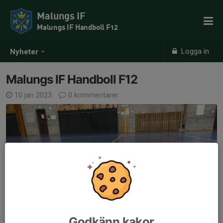
Malungs IF
Malungs IF Handboll F12
Logga in
Nyheter
Malungs IF Handboll F12
10 jan 2023
0 kommentarer
Godkänn kakor