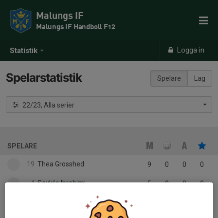
Malungs IF
Malungs IF Handboll F12
Logga in
Statistik
Spelarstatistik
Spelare
Lag
22/23, Alla serier
SPELARE
19
Thea Grosshed
9
0
0
0
4
Sevkije Ibrahimi
5
0
0
0
15
Selma Bergner
5
0
0
0