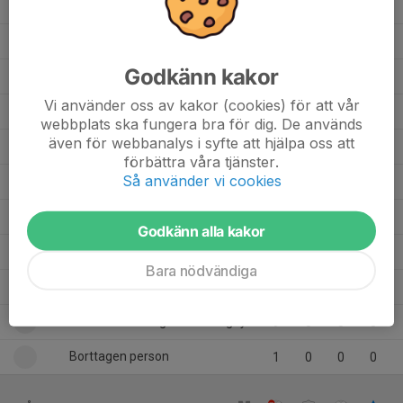
9
Ronja Möllenberg
7
0
0
0
13
Masouma Hosseini
7
0
0
0
Godkänn kakor
14
Marta Cheay tekle
9
0
0
0
Vi använder oss av kakor (cookies) för att vår
5
Lwam Kesete
7
0
0
0
webbplats ska fungera bra för dig. De används
även för webbanalys i syfte att hjälpa oss att
7
Lova Pettersson
2
0
0
0
förbättra våra tjänster.
Så använder vi cookies
8
Hanna Bertilsson
7
0
0
0
2
Emma Bergman
4
0
0
0
Godkänn alla kakor
18
Danait Tesfamaryam
9
0
0
0
Bara nödvändiga
6
Betelihem Merhawi
9
0
0
0
17
Beteliheam Tsegehans Tsegay
9
0
0
0
Borttagen person
1
0
0
0