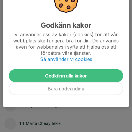
3. Gina Matsson
Godkänn kakor
4. Sevkije Ibrahimi
Vi använder oss av kakor (cookies) för att vår
webbplats ska fungera bra för dig. De används
även för webbanalys i syfte att hjälpa oss att
5. Lwam Kesete
förbättra våra tjänster.
Så använder vi cookies
6. Betelihem Merhawi
Godkänn alla kakor
8. Hanna Bertilsson
Bara nödvändiga
9. Ronja Möllenberg
14. Marta Cheay tekle