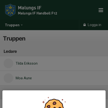
Malungs IF
Malungs IF Handboll F12
Logga in
Truppen
Truppen
Ledare
Tilda Eriksson
Moa Aune
Spelare
2. Emma Bergman