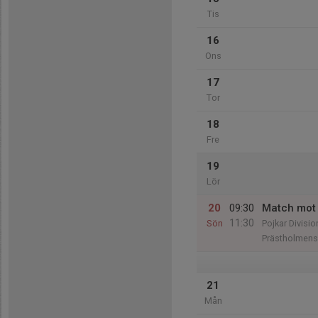
Tis
16
Ons
17
Tor
18
Fre
19
Lör
20
09:30
Match mot 
11:30
Sön
Pojkar Divisio
Prästholmens
21
Mån