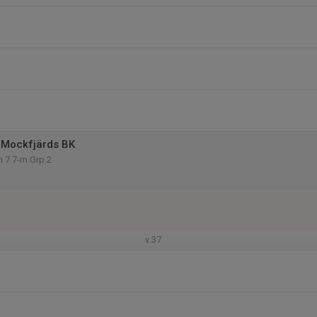
 Mockfjärds BK
n 7 7-m Grp.2
v.37