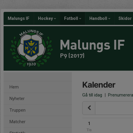
Malungs IF
Hockey
Fotboll
Handboll
Skidor
Malungs IF
P9 (2017)
Kalender
Hem
Gå till idag
|
Prenumerer
Nyheter
Truppen
Matcher
1
Tis