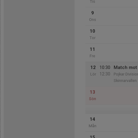
Tis
9
Ons
10
Tor
11
Fre
12
10:30
Match mot 
12:30
Lör
Pojkar Divisio
Skinnarvallen
13
Sön
14
Mån
15