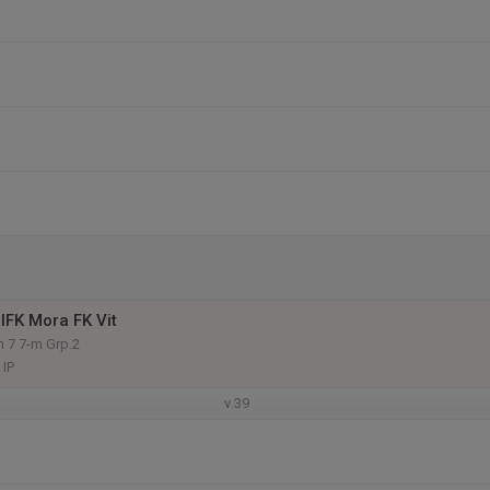
IFK Mora FK Vit
n 7 7-m Grp.2
 IP
v.39