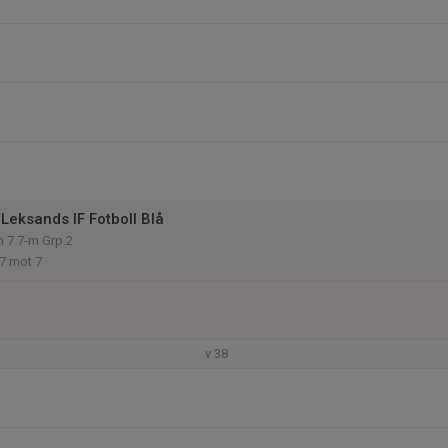
Leksands IF Fotboll Blå
n 7 7-m Grp.2
 7 mot 7
v.38