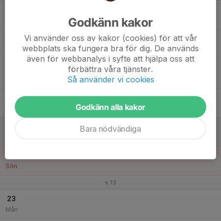
17
17:30
P 9 (2017)
Godkänn kakor
18:45
Tis
Fotbollshallen Skinnarvallen
Vi använder oss av kakor (cookies) för att vår
18
webbplats ska fungera bra för dig. De används
Ons
även för webbanalys i syfte att hjälpa oss att
19
förbättra våra tjänster.
Så använder vi cookies
Tor
20
Godkänn alla kakor
Fre
21
Bara nödvändiga
Lör
22
Sön
v.13
23
Mån