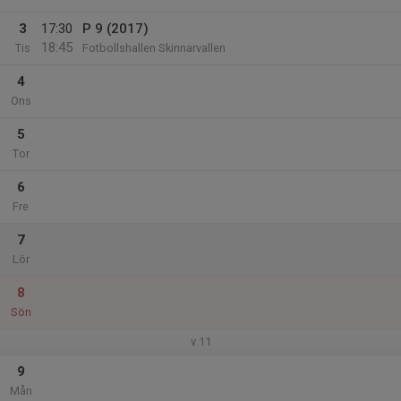
3
17:30
P 9 (2017)
18:45
Tis
Fotbollshallen Skinnarvallen
4
Ons
5
Tor
6
Fre
7
Lör
8
Sön
v.11
9
Mån