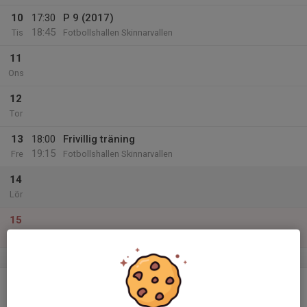
10
17:30
P 9 (2017)
18:45
Tis
Fotbollshallen Skinnarvallen
11
Ons
12
Tor
13
18:00
Frivillig träning
19:15
Fre
Fotbollshallen Skinnarvallen
14
Lör
15
Sön
v.12
16
Mån