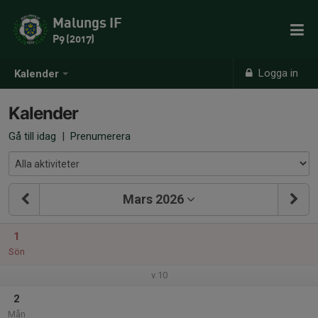
Malungs IF
P9 (2017)
Logga in
Kalender
Kalender
Gå till idag
|
Prenumerera
Mars 2026
1
Sön
v.10
2
Mån