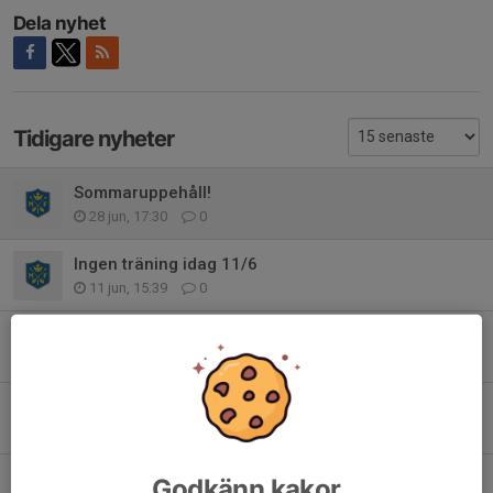
Dela nyhet
Tidigare nyheter
Sommaruppehåll!
28 jun, 17:30
0
Ingen träning idag 11/6
11 jun, 15:39
0
Ravelli
1 jun, 22:15
0
Spelschema MT-cup
30 maj, 09:45
0
Tjänstgöring MT-cupen
Godkänn kakor