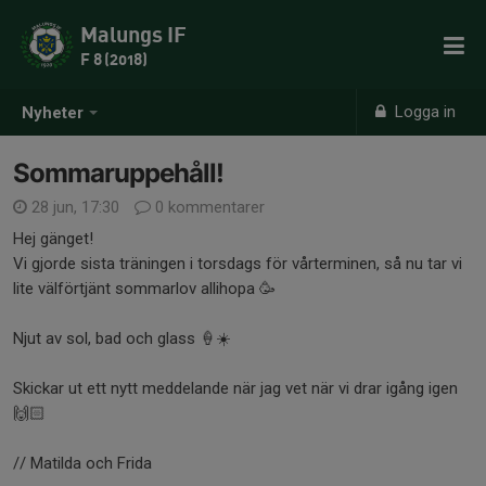
Malungs IF
F 8 (2018)
Logga in
Nyheter
Sommaruppehåll!
28 jun, 17:30
0 kommentarer
Hej gänget!
Vi gjorde sista träningen i torsdags för vårterminen, så nu tar vi
lite välförtjänt sommarlov allihopa 🥳
Njut av sol, bad och glass 🍦☀️
Skickar ut ett nytt meddelande när jag vet när vi drar igång igen
🙌🏻
// Matilda och Frida