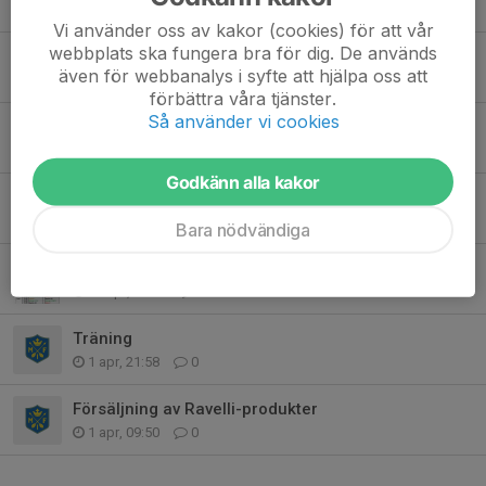
10 maj, 17:53
0
Vi använder oss av kakor (cookies) för att vår
webbplats ska fungera bra för dig. De används
Träningar utomhus 🤗
även för webbanalys i syfte att hjälpa oss att
4 maj, 12:54
0
förbättra våra tjänster.
Så använder vi cookies
Obs, ny tid på träning
28 apr, 21:35
0
Godkänn alla kakor
Tjänstgöring Ica-bollen
17 apr, 14:39
0
Bara nödvändiga
Ica-bollen
15 apr, 20:20
0
Träning
1 apr, 21:58
0
Försäljning av Ravelli-produkter
1 apr, 09:50
0