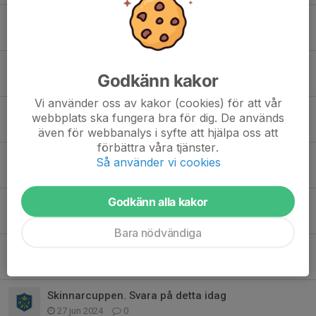
Match mot Enviken
2 maj 2025
0
Domarkurs
Godkänn kakor
14 mar 2025
0
Vi använder oss av kakor (cookies) för att vår
Tjänstgöring Vasalopp
webbplats ska fungera bra för dig. De används
19 feb 2025
10
även för webbanalys i syfte att hjälpa oss att
förbättra våra tjänster.
Vår vecka och cafeteria
Så använder vi cookies
17 sep 2024
1
Godkänn alla kakor
Sommaruppehåll
1 jul 2024
0
Bara nödvändiga
Skinnarcuppen.
27 jun 2024
0
Skinnarcuppen. Svara på detta idag
27 jun 2024
0