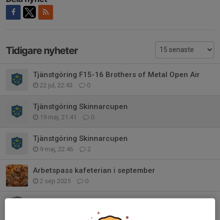
Tidigare nyheter
Tjänstgöring F15-16 Brothers of Metal Open Air
22 jul, 22:43
0
Tjänstgöring Skinnarcupen
19 maj, 21:41
0
Tjänstgöring Skinnarcupen
9 maj, 22:46
2
Arbetspass kafeterian i september
2 sep 2025
0
Arbetspassen för sommaren klara
19 jun 2025
0