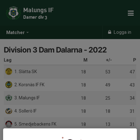
Malungs IF
Damer div 3
Logga in
Matcher
Division 3 Dam Dalarna - 2022
Lag
M
+/-
P
1. Slätta SK
18
53
47
2. Korsnäs IF FK
18
49
43
3. Malungs IF
18
25
34
4. Sollerö IF
18
18
31
5. Smedjebackens FK
18
13
31
6. Islingby IK A
18
17
29