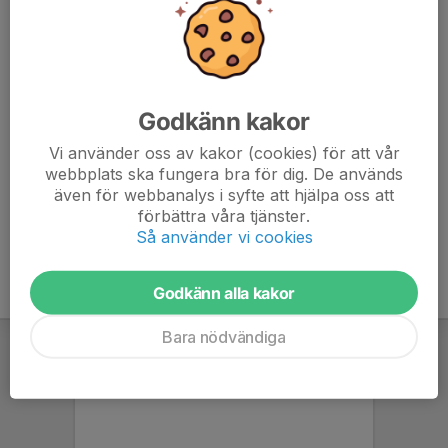
7. Dala-Järna IK
18
-21
19
8. Torsångs IF A
18
-29
11
Godkänn kakor
9. Gustafs GoIF
18
-48
8
Vi använder oss av kakor (cookies) för att vår
10. Säters IF FK
18
-77
7
webbplats ska fungera bra för dig. De används
även för webbanalys i syfte att hjälpa oss att
11. Falu BS FK
0
0
0
förbättra våra tjänster.
Så använder vi cookies
Godkänn alla kakor
Bara nödvändiga