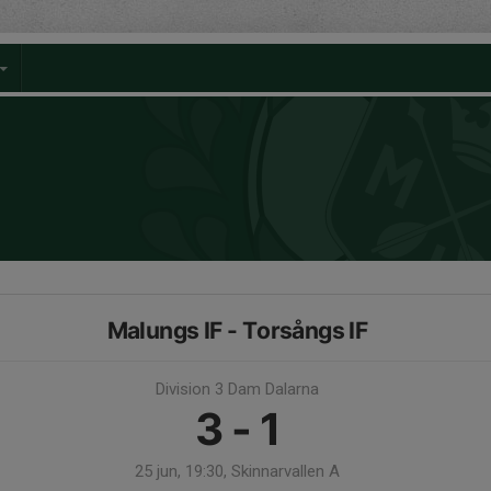
Malungs IF - Torsångs IF
Division 3 Dam Dalarna
3 - 1
25 jun, 19:30, Skinnarvallen A