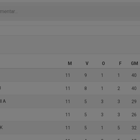
M
V
O
F
GM
11
9
1
1
40
U
11
8
1
2
40
ll A
11
5
3
3
29
11
5
3
3
26
FK
11
5
1
5
32