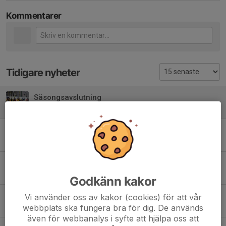
Kommentarer
Tidigare nyheter
Säsongsavslutning
25 mar 2025
0
Träningstider för veckan
17 mar 2025
0
Match i Vansbro
6 mar 2025
1
Godkänn kakor
Match mot Vansbro och veckans träningstider
Vi använder oss av kakor (cookies) för att vår
webbplats ska fungera bra för dig. De används
2 mar 2025
3
även för webbanalys i syfte att hjälpa oss att