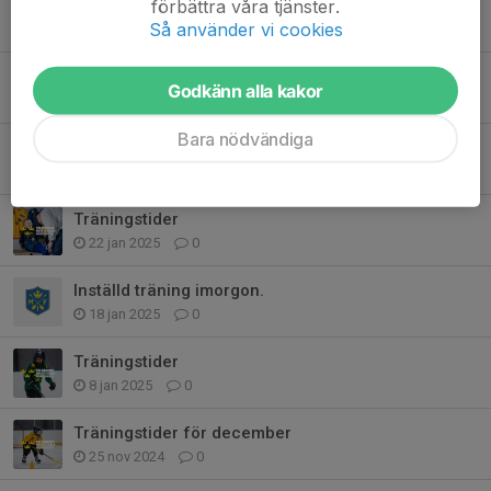
förbättra våra tjänster.
Flyttad träningstid och match mot Vansbro
Så använder vi cookies
24 feb 2025
3
Ont om omklädningsrum idag
Godkänn alla kakor
2 feb 2025
1
Bara nödvändiga
Träningstider för februari
31 jan 2025
0
Träningstider
22 jan 2025
0
Inställd träning imorgon.
18 jan 2025
0
Träningstider
8 jan 2025
0
Träningstider för december
25 nov 2024
0