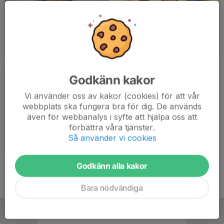
THS 22:a nov
THS 16 nov
2014-11-23
|
22 st
2014-11-16
|
38 st
Godkänn kakor
Vi använder oss av kakor (cookies) för att vår
webbplats ska fungera bra för dig. De används
även för webbanalys i syfte att hjälpa oss att
förbättra våra tjänster.
THS 9:e nov
Så använder vi cookies
2014-11-09
|
26 st
Godkänn alla kakor
Bara nödvändiga