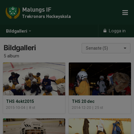
Malungs IF
Trekronors Hockeyskola
Logga in
Bildgalleri
Bildgalleri
Senaste (5)
5 album
THS 4okt2015
THS 20 dec
2015-10-04
|
8 st
2014-12-20
|
25 st