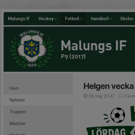
Malungs IF
Hockey
Fotboll
Handboll
Skidor
Malungs IF
P9 (2017)
Helgen vecka
Hem
28 maj, 23:47
0 ko
Nyheter
Truppen
Matcher