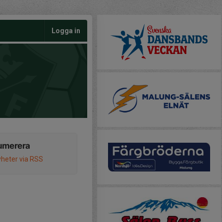
Logga in
umerera
heter via RSS