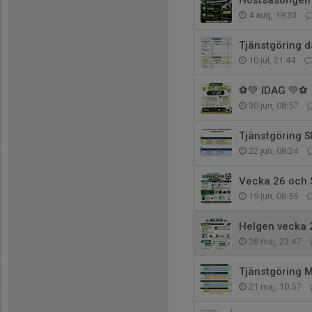
Höstsäsongen d
4 aug, 19:33
Tjänstgöring 
10 jul, 21:44
⚽️💚 IDAG 💚⚽️
30 jun, 08:57
Tjänstgöring 
22 jun, 08:24
Vecka 26 och 
19 jun, 06:55
Helgen vecka 
28 maj, 23:47
Tjänstgöring 
21 maj, 10:57