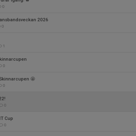
rar igång! ⚽️
0
dansbandsveckan 2026
0
1
Skinnarcupen
0
Skinnarcupen 🤩
0
22!
0
MT Cup
0