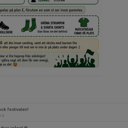
ock festivalen!
0