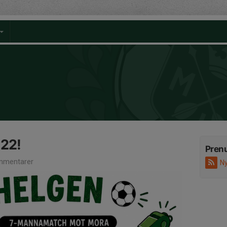
 22!
Pren
mmentarer
Ny