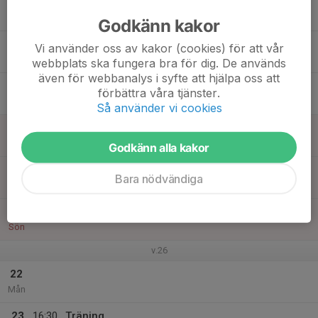
16
16:30
Träning
17:45
Tis
Skinnarvallen 7 mot 7
Godkänn kakor
17
Vi använder oss av kakor (cookies) för att vår
Ons
webbplats ska fungera bra för dig. De används
även för webbanalys i syfte att hjälpa oss att
18
16:30
Träning
förbättra våra tjänster.
17:45
Tor
Skinnarvallen 7 mot 7
Så använder vi cookies
19
Fre
Godkänn alla kakor
20
Bara nödvändiga
Lör
21
Sön
v.26
22
Mån
23
16:30
Träning