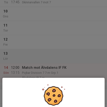
17:45
Tis
Skinnarvallen 7 mot 7
10
Ons
11
Tor
12
Fre
13
Lör
14
12:00
Match mot Älvdalens IF FK
13:15
Sön
Pojkar Division 7 7-m Grp.1
Älvdalens IP 7-m
v.25
15
Mån