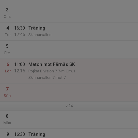
3
Ons
4
16:30
Träning
17:45
Tor
Skinnarvallen
5
Fre
6
11:00
Match mot Färnäs SK
12:15
Lör
Pojkar Division 7 7-m Grp.1
Skinnarvallen 7 mot 7
7
Sön
v.24
8
Mån
9
16:30
Träning