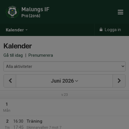
Malungs IF
P10 (2016)
Logga in
Kalender
Kalender
Gå till idag
|
Prenumerera
Juni 2026
v.23
1
Mån
2
16:30
Träning
17:45
Tis
Skinnarvallen 7 mot 7