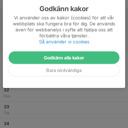
Fre
Godkänn kakor
18
Vi använder oss av kakor (cookies) för att vår
Lör
webbplats ska fungera bra för dig. De används
även för webbanalys i syfte att hjälpa oss att
19
förbättra våra tjänster.
Sön
Så använder vi cookies
v.30
20
Godkänn alla kakor
Mån
Bara nödvändiga
21
Tis
22
Ons
23
Tor
24