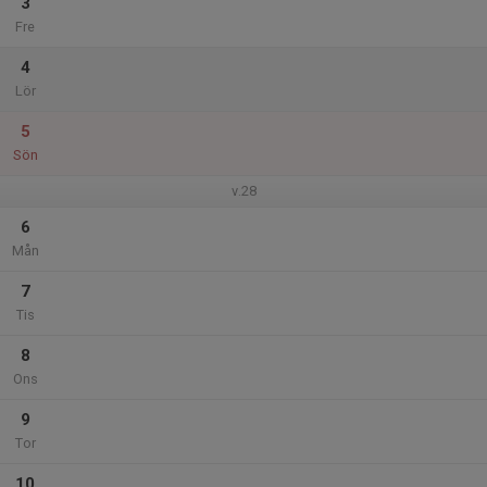
3
Fre
4
Lör
5
Sön
v.28
6
Mån
7
Tis
8
Ons
9
Tor
10