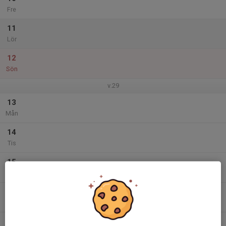
Fre
11
Lör
12
Sön
v.29
13
Mån
14
Tis
15
Ons
16
Tor
17