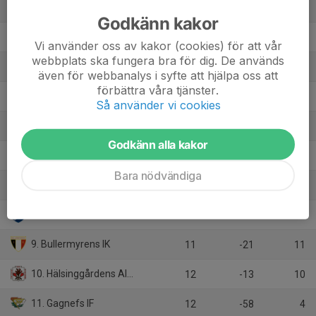
1. Falu BS FK U
12
82
33
Godkänn kakor
2. Skogsbo-Avesta IF A
12
33
31
Vi använder oss av kakor (cookies) för att vår
webbplats ska fungera bra för dig. De används
3. Malungs IF A
12
7
27
även för webbanalys i syfte att hjälpa oss att
förbättra våra tjänster.
4. Vansbro AIK FK
11
7
21
Så använder vi cookies
5. Krylbo IF U
12
-6
16
Godkänn alla kakor
6. Östansbo IS A
12
-3
13
Bara nödvändiga
7. Hulåns IF
12
-14
12
8. Kvarnsvedens IK U
12
-14
11
9. Bullermyrens IK
11
-21
11
10. Hälsinggårdens AIK Fotboll A
12
-13
10
11. Gagnefs IF
12
-58
4