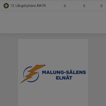
12. Långshyttans AIK FK
0
0
0