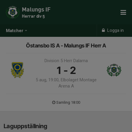
Malungs IF
Herrar div 5
Logga in
Matcher
Östansbo IS A - Malungs IF Herr A
Division 5 Herr Dalarna
1 - 2
5 aug, 19:00, Elbolaget Montage
Arena A
Samling 18:00
Laguppställning