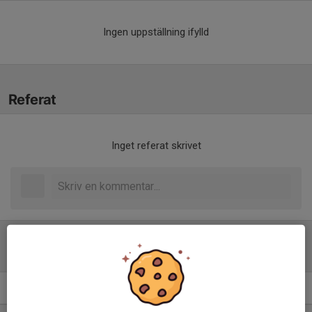
Ingen uppställning ifylld
Referat
Inget referat skrivet
Tabell
Division 5 Herr Dalarna
M
+/-
P