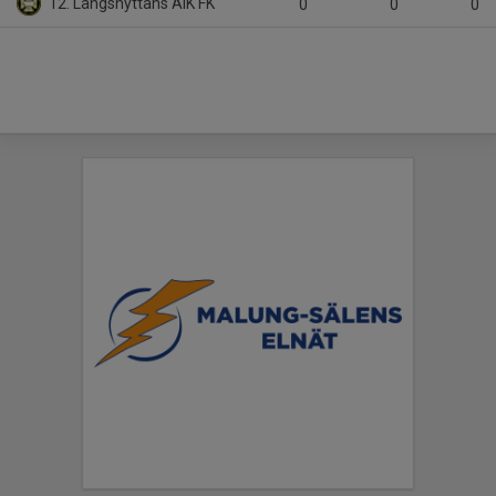
12. Långshyttans AIK FK
0
0
0