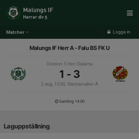
Malungs IF
Herrar div 5
Logga in
Matcher
Malungs IF Herr A - Falu BS FK U
Division 5 Herr Dalarna
1 - 3
2 aug, 15:00, Skinnarvallen A
Samling 14:00
Laguppställning