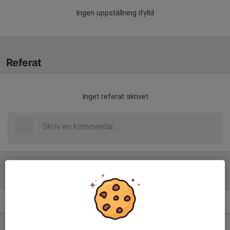
Ingen uppställning ifylld
Referat
Inget referat skrivet
Tabell
Division 5 Herr Dalarna
M
+/-
P
1. Falu BS FK U
12
82
33