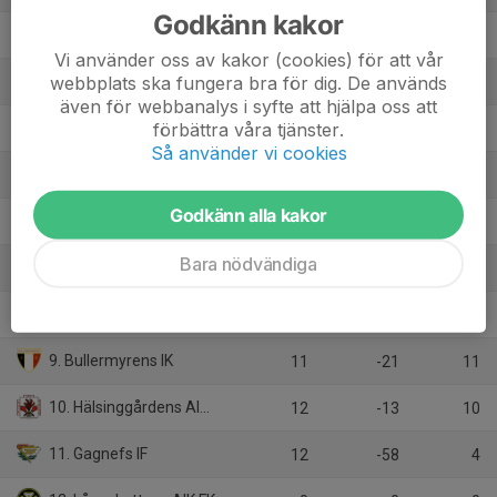
Godkänn kakor
2. Skogsbo-Avesta IF A
12
33
31
Vi använder oss av kakor (cookies) för att vår
webbplats ska fungera bra för dig. De används
3. Malungs IF A
12
7
27
även för webbanalys i syfte att hjälpa oss att
förbättra våra tjänster.
4. Vansbro AIK FK
11
7
21
Så använder vi cookies
5. Krylbo IF U
12
-6
16
Godkänn alla kakor
6. Östansbo IS A
12
-3
13
Bara nödvändiga
7. Hulåns IF
12
-14
12
8. Kvarnsvedens IK U
12
-14
11
9. Bullermyrens IK
11
-21
11
10. Hälsinggårdens AIK Fotboll A
12
-13
10
11. Gagnefs IF
12
-58
4