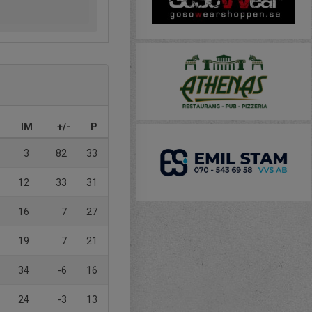
IM
+/-
P
3
82
33
12
33
31
16
7
27
19
7
21
34
-6
16
24
-3
13