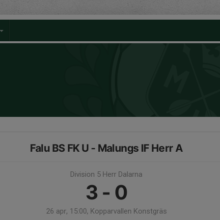
Falu BS FK U - Malungs IF Herr A
Division 5 Herr Dalarna
3 - 0
26 apr, 15:00, Kopparvallen Konstgräs