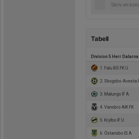
Tabell
Division 5 Herr Dalarna
1. Falu BS FK U
2. Skogsbo-Avesta I
3. Malungs IF A
4. Vansbro AIK FK
5. Krylbo IF U
6. Östansbo IS A