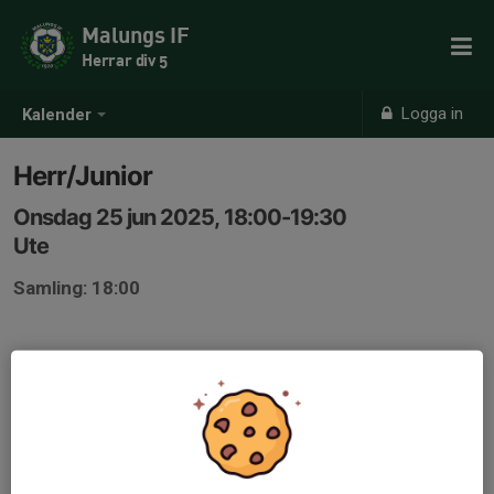
Malungs IF
Herrar div 5
Logga in
Kalender
Herr/Junior
Onsdag 25 jun 2025, 18:00-19:30
Ute
Samling: 18:00