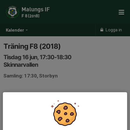
Malungs IF
F 8 (2018)
Logga in
Kalender
Träning F8 (2018)
Tisdag 16 jun, 17:30-18:30
Skinnarvallen
Samling: 17:30, Storbyn