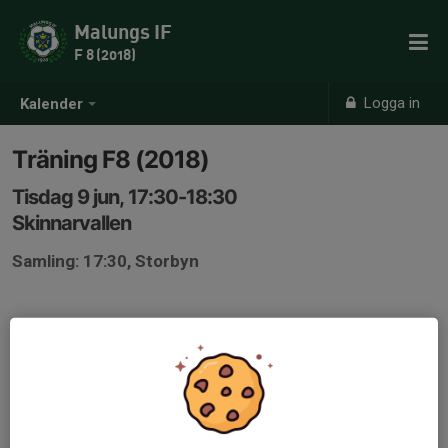
Malungs IF
F 8 (2018)
Logga in
Kalender
Träning F8 (2018)
Tisdag 9 jun, 17:30-18:30
Skinnarvallen
Samling: 17:30, Storbyn