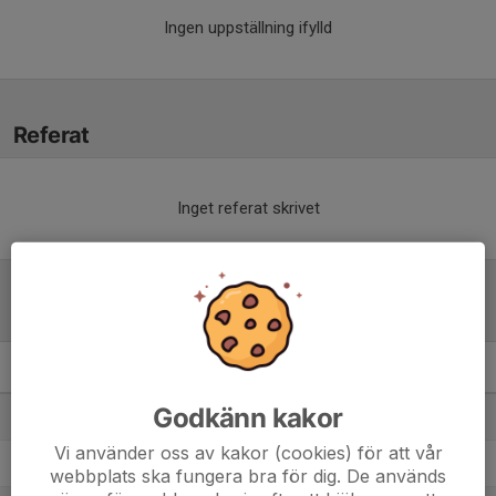
Ingen uppställning ifylld
Referat
Inget referat skrivet
Tabell
Flickor Division 2
M
+/-
P
Godkänn kakor
1. Kvarnsvedens IK
9
15
19
Vi använder oss av kakor (cookies) för att vår
2. Malungs IF/Sälen-Lima Fotboll
7
16
18
webbplats ska fungera bra för dig. De används