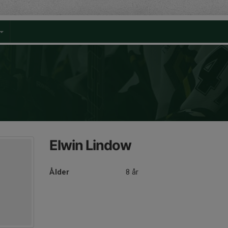
Elwin Lindow
Ålder
8 år