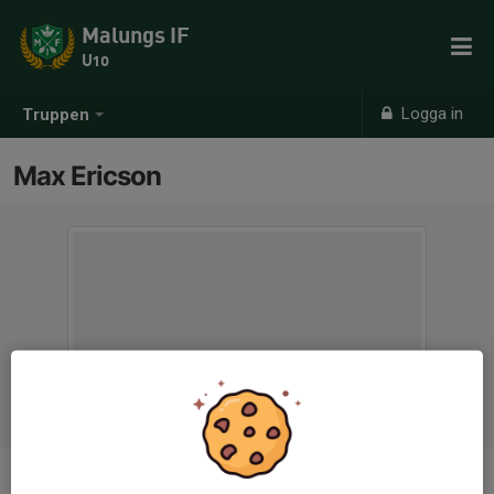
Malungs IF
U10
Logga in
Truppen
Max Ericson
Ålder
7 år