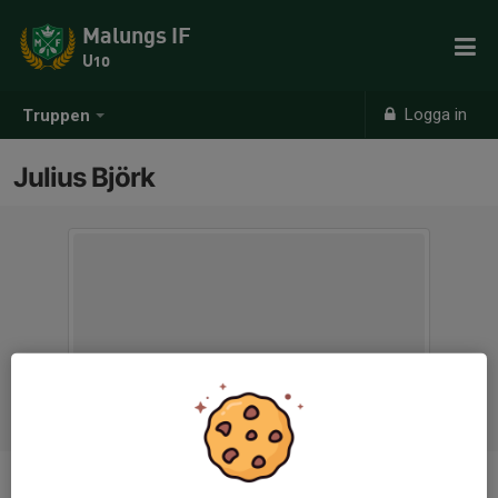
Malungs IF
U10
Logga in
Truppen
Julius Björk
Ålder
7 år