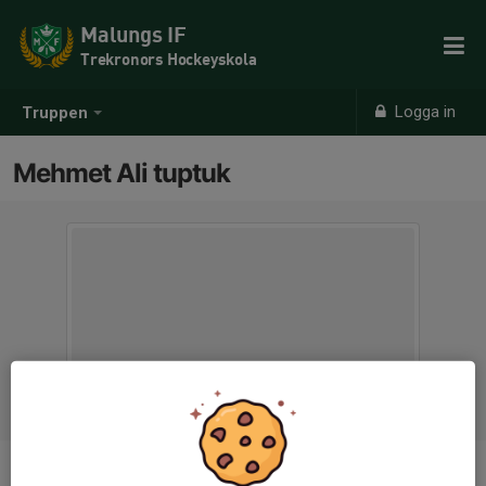
Malungs IF
Trekronors Hockeyskola
Logga in
Truppen
Mehmet Ali tuptuk
Position
-