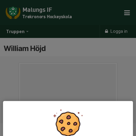
Malungs IF
Trekronors Hockeyskola
Logga in
Truppen
William Höjd
Position
-