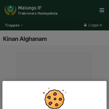
Malungs IF
Trekronors Hockeyskola
Logga in
Truppen
Kinan Alghanam
Position
-