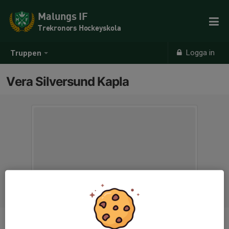
Malungs IF
Trekronors Hockeyskola
Logga in
Truppen
Vera Silversund Kapla
Position
-