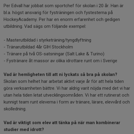
Per Edvall har jobbat som sportchef för skolan i 20 år. Han är
bl.a. högst ansvarig för fysträningen och fystesterna på
HockeyAcademy. Per har en enorm erfarenhet och gedigen
utbildning. Vad sägs om följande exempel:
- Masterutbildad i styrketräning/tyngdlyftning
- Tränarutbildad 4år GIH Stockholm
- Tränare på två OS-satsningar (Salt Lake & Turino)
- Fystränare åt massor av olika idrottare runt om i Sverige
Vad är hemligheten till att ni lyckats så bra på skolan?
Skolan som helhet har arbetat aktivt varje år för att hela tiden
göra verksamheten bättre. Vi har aldrig varit nöjda med det vi har
utan hela tiden letat utvecklingsområden. Vi har ett rutinerat och
kunnigt team runt eleverna i form av tränare, lärare, elevvård och
skolledning.
Vad är viktigt som elev att tänka på när man kombinerar
studier med idrott?