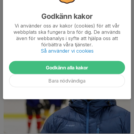
Givetvis jobbar vi på HockeyAcademy med Videoanalys med
Godkänn kakor
hjälp av Dartfish.
Vi använder oss av kakor (cookies) för att vår
webbplats ska fungera bra för dig. De används
Träffa skolans rutinerade Sportchef Per Edvall
även för webbanalys i syfte att hjälpa oss att
förbättra våra tjänster.
Så använder vi cookies
Godkänn alla kakor
Bara nödvändiga