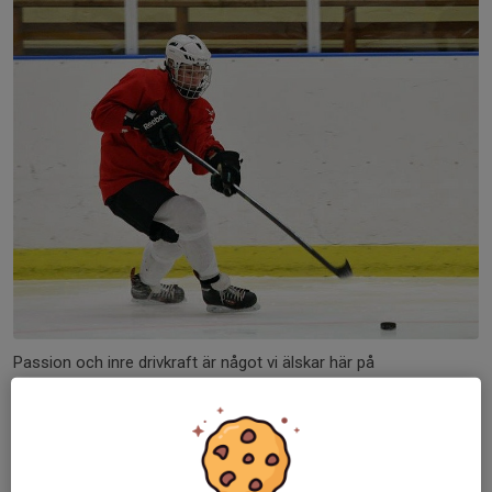
Passion och inre drivkraft är något vi älskar här på
HockeyAcademy. Hä finns alla möjligheter att förkovra sig i den
sport vi älskar allra mest, ishockeyn. Mycket tid läggs på den
individuella nivån där varje spelare är delaktig i sin egen utvckling.
Det finns alltid möjlighet till träning och välmeriterade tränare
som stöttar, instruerar, lyssnar och ger feedback.