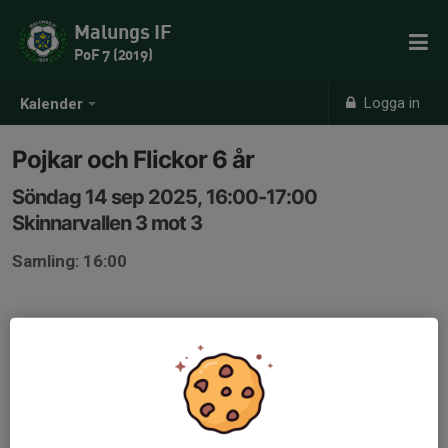
Malungs IF
PoF 7 (2019)
Logga in
Kalender
Pojkar och Flickor 6 år
Söndag 14 sep 2025, 16:00-17:00
Skinnarvallen 3 mot 3
Samling: 16:00