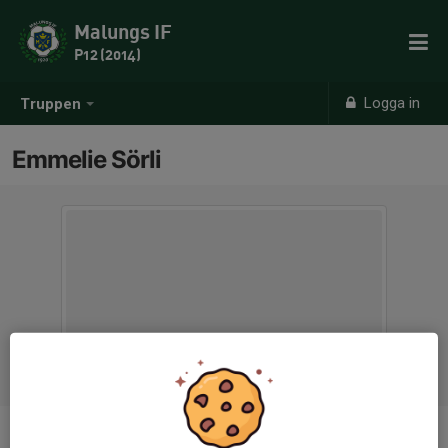
Malungs IF
P12 (2014)
Logga in
Truppen
Emmelie Sörli
Titel
Tränare