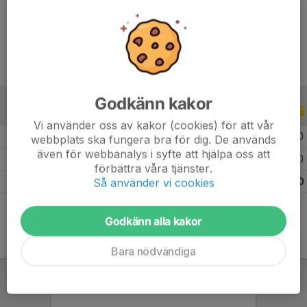
Ålder
11 år
Godkänn kakor
ALLA SERIER
ALLA ÅR
Vi använder oss av kakor (cookies) för att vår
2026
1
0
0
0
webbplats ska fungera bra för dig. De används
även för webbanalys i syfte att hjälpa oss att
2025
6
0
0
0
förbättra våra tjänster.
Så använder vi cookies
Totalt
7
0
0
0
Godkänn alla kakor
Bara nödvändiga