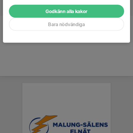
Godkänn alla kakor
Bara nödvändiga
Titel
Föräldrarepresentant
Ålder
37 år