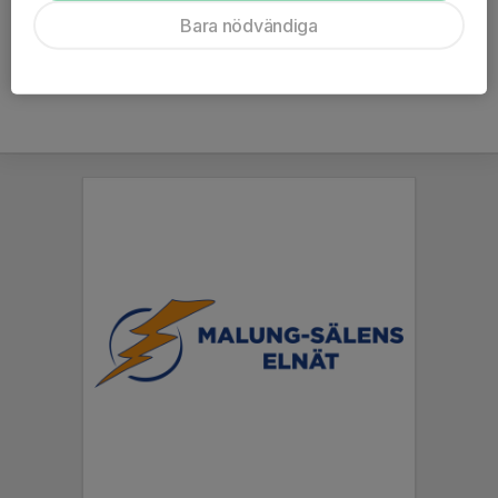
Ålder
37 år
Bara nödvändiga