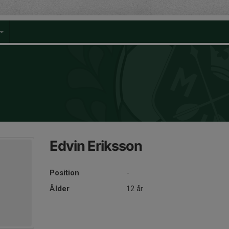
Edvin Eriksson
Position
-
Ålder
12 år