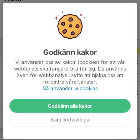
Ålder
11 år
Godkänn kakor
ALLA SERIER
ALLA ÅR
Vi använder oss av kakor (cookies) för att vår
2026
1
0
0
0
webbplats ska fungera bra för dig. De används
2025
9
0
0
0
även för webbanalys i syfte att hjälpa oss att
förbättra våra tjänster.
2024
8
0
0
0
Så använder vi cookies
Totalt
18
0
0
0
Godkänn alla kakor
Bara nödvändiga