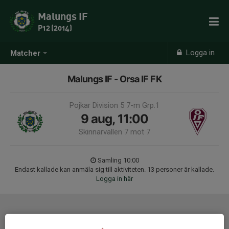
Malungs IF
P12 (2014)
Logga in
Matcher
Malungs IF - Orsa IF FK
Pojkar Division 5 7-m Grp.1
9 aug, 11:00
Skinnarvallen 7 mot 7
Samling 10:00
Endast kallade kan anmäla sig till aktiviteten. 13 personer är kallade.
Logga in här
Laguppställning