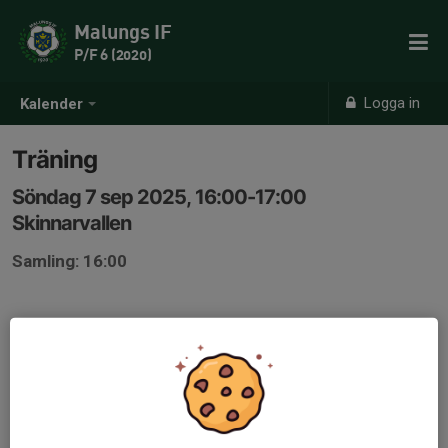
Malungs IF
P/F 6 (2020)
Logga in
Kalender
Träning
Söndag 7 sep 2025, 16:00-17:00
Skinnarvallen
Samling: 16:00