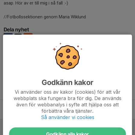
asap. Hör av er till mig i så fall :-)
//Fotbollssektionen genom Maria Wiklund
Dela nyhet
Kommentarer
Godkänn kakor
Tidigare nyheter
Vi använder oss av kakor (cookies) för att vår
webbplats ska fungera bra för dig. De används
även för webbanalys i syfte att hjälpa oss att
Försäljning av Ravelli
förbättra våra tjänster.
27 mar, 08:10
0
Så använder vi cookies
Tjänstgöring under Skinnarloppet och Vasaloppet
22 jan 2024
0
Godkänn alla kakor