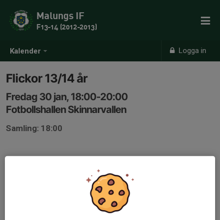
Malungs IF
F13-14 (2012-2013)
Logga in
Kalender
Flickor 13/14 år
Fredag 30 jan, 18:00-20:00
Fotbollshallen Skinnarvallen
Samling: 18:00