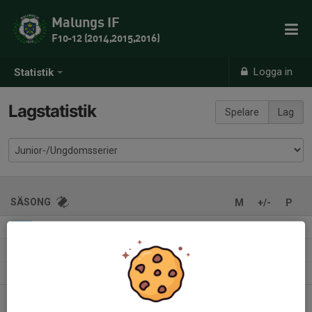
Malungs IF
F10-12 (2014,2015,2016)
Logga in
Statistik
Lagstatistik
Spelare
Lag
SÄSONG
M
+/-
P
Flickor Division 7 7-m Grp.1
0
0-0
0
2026
Flickor Division 6 7-m Grp.1
0
0-0
0
2026
Flickor Division 7 7-m Grp.1
0
0-0
-
2025