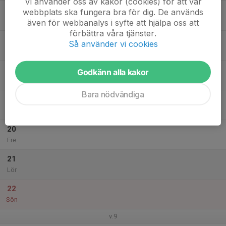
Vi använder oss av kakor (cookies) för att vår
16
16:30
Träning F10/11 m. F12
webbplats ska fungera bra för dig. De används
18:00
Mån
Fotbollshallen
även för webbanalys i syfte att hjälpa oss att
förbättra våra tjänster.
17
Så använder vi cookies
Tis
18
Godkänn alla kakor
Ons
Bara nödvändiga
19
Tor
20
Fre
21
Lör
22
Sön
v.9