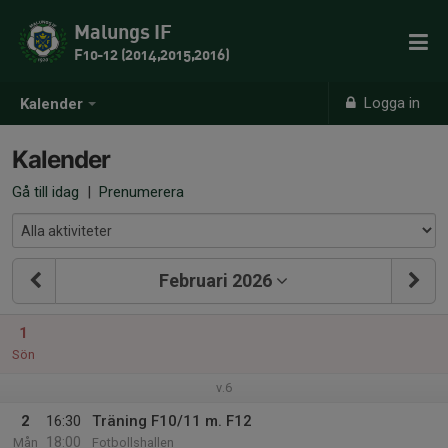
Malungs IF
F10-12 (2014,2015,2016)
Logga in
Kalender
Kalender
Gå till idag
|
Prenumerera
Februari 2026
1
Sön
v.6
2
16:30
Träning F10/11 m. F12
18:00
Mån
Fotbollshallen