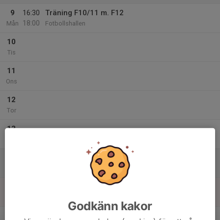
9
16:30
Träning F10/11 m. F12
18:00
Mån
Fotbollshallen
10
Tis
11
Ons
12
Tor
13
Fre
14
Lör
15
Sön
Godkänn kakor
v.8