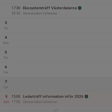
17:30
Ekosystemträff Västerdalarna
20:30
Skinnarvallen Cafeterian
3
Tis
4
Ons
5
Tor
6
Fre
7
Lör
8
15:00
Ledarträff information inför 2026
17:00
Sön
Skinnarvallen Cafeterian
v.7